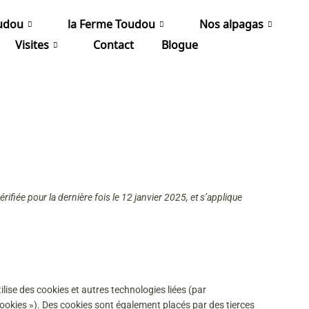
Consent
Consent
Consent
Consent
Consent
Consent
Consent
Consent
Consent
Consent
Consent
Consent
Consent
Consent
Consent
udou
la Ferme Toudou
Nos alpagas
to
to
to
to
to
to
to
to
to
to
to
to
to
to
to
service
service
service
service
service
service
service
service
service
service
service
service
service
service
service
Visites
Contact
Blogue
elementor
woocommerce
wordpress
google-
pixelyoursite
facebook
google-
sourcebuster-
mailchimp
litespeed
wordfence
google-
roundcube
google-
divers
adsense
analytics
js
recaptcha
fonts
érifiée pour la dernière fois le 12 janvier 2025, et s’applique
utilise des cookies et autres technologies liées (par
cookies »). Des cookies sont également placés par des tierces