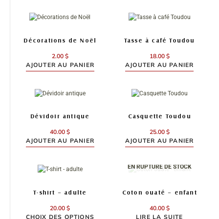
choisies
choisies
sur
sur
la
la
page
page
Décorations de Noël
Tasse à café Toudou
du
du
produit
produit
2.00
$
18.00
$
AJOUTER AU PANIER
AJOUTER AU PANIER
Dévidoir antique
Casquette Toudou
40.00
$
25.00
$
AJOUTER AU PANIER
AJOUTER AU PANIER
EN RUPTURE DE STOCK
Ce
produit
a
T-shirt – adulte
Coton ouaté – enfant
plusieurs
variations.
20.00
$
40.00
$
Les
CHOIX DES OPTIONS
LIRE LA SUITE