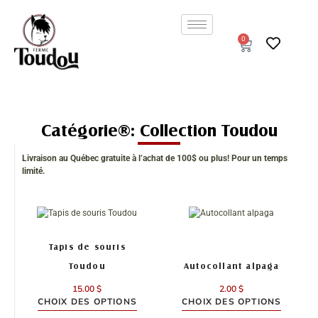
Aller
au
contenu
0
Panier
Catégorie : Collection Toudou
Livraison au Québec gratuite à l’achat de 100$ ou plus! Pour un temps
limité.
Ce
Ce
produit
produit
a
a
Tapis de souris
plusieurs
plusieurs
variations.
variations.
Toudou
Autocollant alpaga
Les
Les
15.00
$
2.00
$
options
options
CHOIX DES OPTIONS
CHOIX DES OPTIONS
peuvent
peuvent
être
être