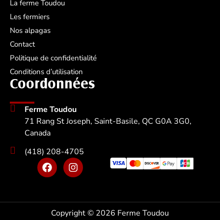
La ferme Toudou
Les fermiers
Nos alpagas
Contact
Politique de confidentialité
Conditions d’utilisation
Coordonnées
Ferme Toudou
71 Rang St Joseph, Saint-Basile, QC G0A 3G0,
Canada
(418) 208-4705
F
I
a
n
c
s
e
t
b
a
o
g
Copyright © 2026 Ferme Toudou