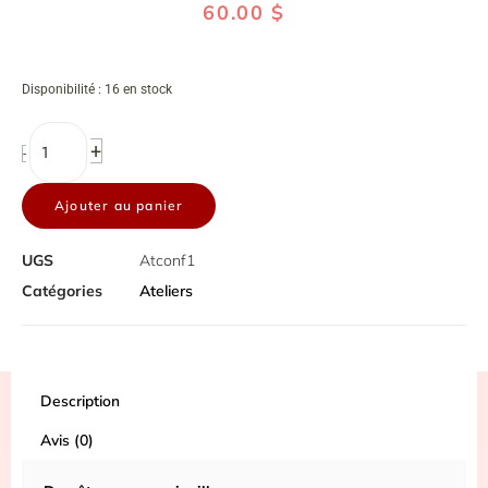
60.00
$
quantité
Disponibilité :
16 en stock
de
Atelier-
Conférence
+
-
:
Du
Ajouter au panier
pâturage
aux
aiguilles
UGS
Atconf1
Catégories
Ateliers
Description
Avis (0)