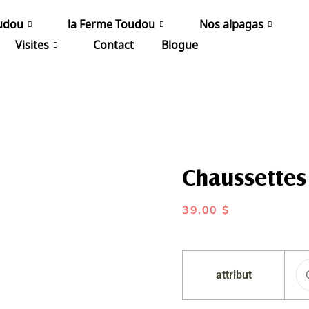
udou
la Ferme Toudou
Nos alpagas
Visites
Contact
Blogue
Chaussettes
39.00
$
quantité
de
attribut
Chaussettes
9100