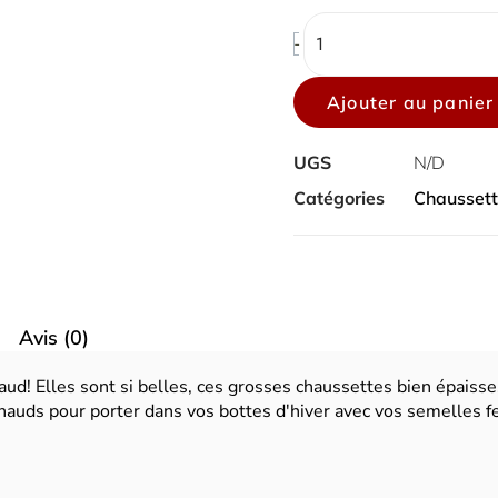
boréal
-
Ajouter au panier
UGS
N/D
Catégories
Chausset
Avis (0)
d! Elles sont si belles, ces grosses chaussettes bien épaisses
chauds pour porter dans vos bottes d'hiver avec vos semelles f