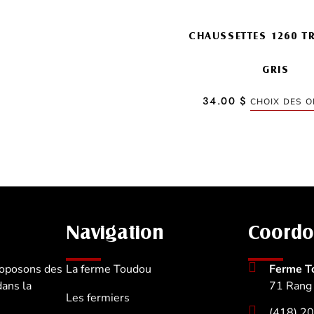
produit
CHAUSSETTES 1260 T
GRIS
34.00
$
CHOIX DES O
Navigation
Coord
roposons des
La ferme Toudou
Ferme T
dans la
71 Rang 
Les fermiers
(418) 2