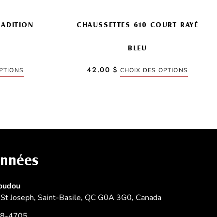
produit
produit
RADITION
CHAUSSETTES 610 COURT RAYÉ
BLEU
42.00
$
PTIONS
CHOIX DES OPTIONS
onnées
oudou
St Joseph, Saint-Basile, QC G0A 3G0, Canada
08-4705