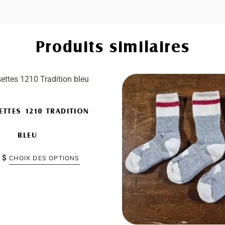
Produits similaires
Ce
produit
a
plusieurs
TTES 1210 TRADITION
variations.
Les
BLEU
options
peuvent
0
$
CHOIX DES OPTIONS
être
choisies
sur
la
page
du