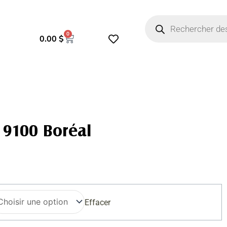
Recherche
de
produits
0
Panier
0.00
$
 9100 Boréal
Effacer