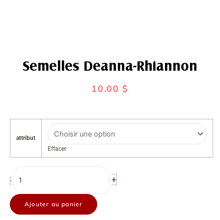
Semelles Deanna-Rhiannon
10.00
$
quantité
de
attribut
Semelles
Effacer
Deanna-
Rhiannon
+
-
Ajouter au panier