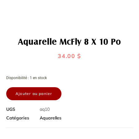
Aquarelle McFly 8 X 10 Po
34.00
$
quantité
Disponibilité :
1 en stock
de
Aquarelle
Ajouter au panier
McFly
8
x
UGS
aq10
10
po
Catégories
Aquarelles