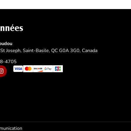
onnées
oudou
St Joseph, Saint-Basile, QC G0A 3G0, Canada
08-4705
I
n
s
t
a
g
r
a
m
munication