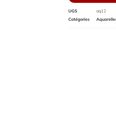
Noël,
4
UGS
aq12
x
Catégories
Aquarelle
6
po