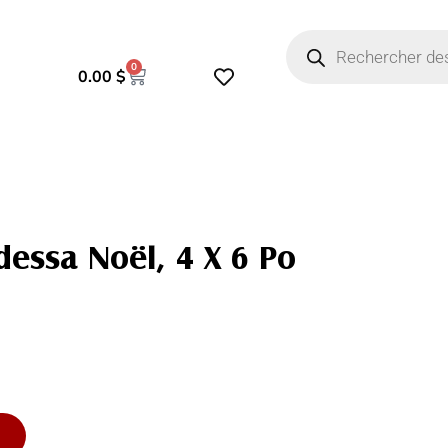
Odessa
Recherche
Noël,
de
4
produits
0
x
Panier
0.00
$
6
po
dessa Noël, 4 X 6 Po