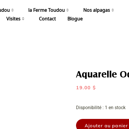
udou
la Ferme Toudou
Nos alpagas
Visites
Contact
Blogue
Aquarelle O
19.00
$
quantité
Disponibilité :
1 en stock
de
Aquarelle
Ajouter au panier
Odessa