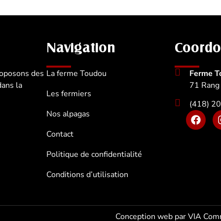
Navigation
Coord
roposons des
La ferme Toudou
Ferme T
dans la
71 Rang 
Les fermiers
(418) 2
Nos alpagas
F
a
c
Contact
e
b
Politique de confidentialité
o
o
Conditions d’utilisation
k
Conception web par VIA Com